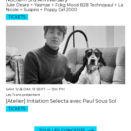
Julie Desire + Yasmae + Fckg Mood B2B Technopaul + La
Nicole + Suspiris + Poppy Girl 2000
TICKETS
SAM. 12
&
DIM. 13 SEPT. —
13H-17H
Les Trans présentent
[Atelier] Initiation Selecta avec Paul Sous Sol
TICKETS
TOUS LES CONCERTS