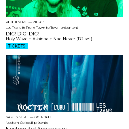
VEN. 11 SEPT. —
21H-03H
Les Trans
&
From Town to Town présentent
DIG! DIG! DIG!
Holy Wave + Ashinoa + Nao Never (DJ-set)
TICKETS
SAM. 12 SEPT. —
00H-06H
Noctem Collectif présente
Noctem 3rd Anniversary