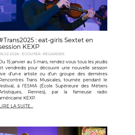
#Trans2025 : eat-girls Sextet en
session KEXP
26.02.2026
ECOUTER
REGARDER
Du 15 janvier au 5 mars, rendez-vous tous les jeudis
et vendredis pour découvrir une nouvelle session
live d’un·e artiste ou d’un groupe des dernières
Rencontres Trans Musicales, tournée pendant le
festival, à l’ESMA (École Supérieure des Métiers
Artistiques, Rennes), par la fameuse radio
américaine KEXP.
LIRE LA SUITE...