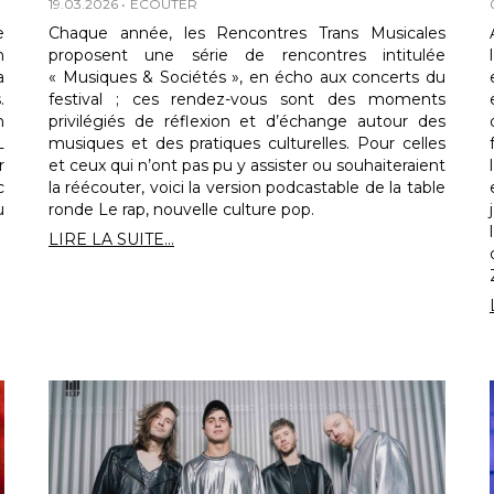
19.03.2026
ECOUTER
e
Chaque année, les Rencontres Trans Musicales
n
proposent une série de rencontres intitulée
a
« Musiques & Sociétés », en écho aux concerts du
.
festival ; ces rendez-vous sont des moments
n
privilégiés de réflexion et d’échange autour des
L
musiques et des pratiques culturelles. Pour celles
r
et ceux qui n’ont pas pu y assister ou souhaiteraient
c
la réécouter, voici la version podcastable de la table
u
ronde Le rap, nouvelle culture pop.
LIRE LA SUITE...