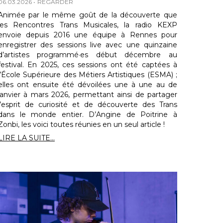
06.03.2026
REGARDER
Animée par le même goût de la découverte que
les Rencontres Trans Musicales, la radio KEXP
envoie depuis 2016 une équipe à Rennes pour
enregistrer des sessions live avec une quinzaine
d’artistes programmé·es début décembre au
festival. En 2025, ces sessions ont été captées à
l’École Supérieure des Métiers Artistiques (ESMA) ;
elles ont ensuite été dévoilées une à une au de
janvier à mars 2026, permettant ainsi de partager
l’esprit de curiosité et de découverte des Trans
dans le monde entier. D’Angine de Poitrine à
Zonbi, les voici toutes réunies en un seul article !
LIRE LA SUITE...