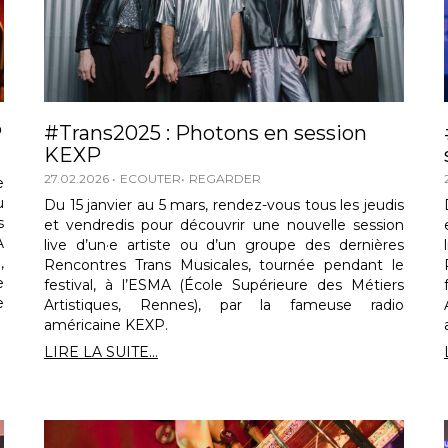
P
#Trans2025 : Photons en session
KEXP
27.02.2026
ECOUTER
REGARDER
e
u
Du 15 janvier au 5 mars, rendez-vous tous les jeudis
s
et vendredis pour découvrir une nouvelle session
A
live d’un·e artiste ou d’un groupe des dernières
,
Rencontres Trans Musicales, tournée pendant le
e
festival, à l’ESMA (École Supérieure des Métiers
e
Artistiques, Rennes), par la fameuse radio
américaine KEXP.
LIRE LA SUITE...