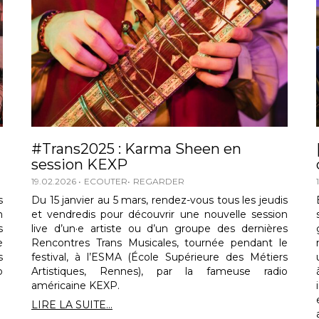
#Trans2025 : Karma Sheen en
session KEXP
19.02.2026
ECOUTER
REGARDER
s
Du 15 janvier au 5 mars, rendez-vous tous les jeudis
n
et vendredis pour découvrir une nouvelle session
s
live d’un·e artiste ou d’un groupe des dernières
e
Rencontres Trans Musicales, tournée pendant le
s
festival, à l’ESMA (École Supérieure des Métiers
o
Artistiques, Rennes), par la fameuse radio
américaine KEXP.
LIRE LA SUITE...