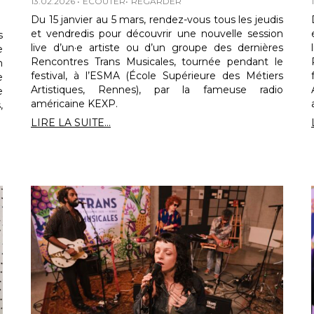
13.02.2026
ECOUTER
REGARDER
Du 15 janvier au 5 mars, rendez-vous tous les jeudis
et vendredis pour découvrir une nouvelle session
s
live d’un·e artiste ou d’un groupe des dernières
e
Rencontres Trans Musicales, tournée pendant le
n
festival, à l’ESMA (École Supérieure des Métiers
e
Artistiques, Rennes), par la fameuse radio
e
américaine KEXP.
,
LIRE LA SUITE...