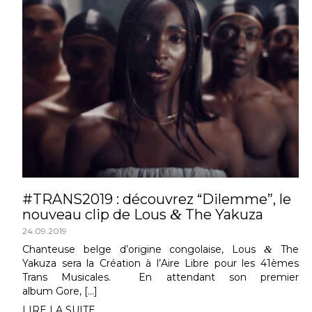
#TRANS2019 : découvrez “Dilemme”, le
&
nouveau clip de Lous
The Yakuza
24.09.2019
Chanteuse belge d’origine congolaise, Lous
&
The
Yakuza sera la Création à l’Aire Libre pour les 41èmes
Trans Musicales. En attendant son premier
album Gore, […]
LIRE LA SUITE...