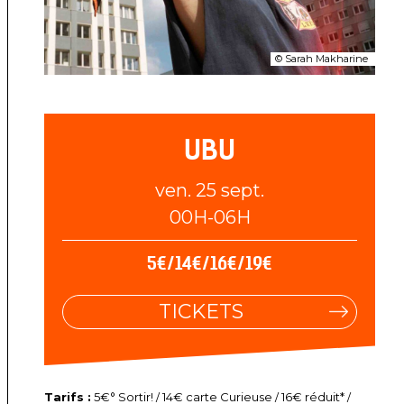
© Sarah Makharine
UBU
ven. 25 sept.
00H-06H
5€/14€/16€/19€
TICKETS
Tarifs :
5€° Sortir! / 14€ carte Curieuse / 16€ réduit* /