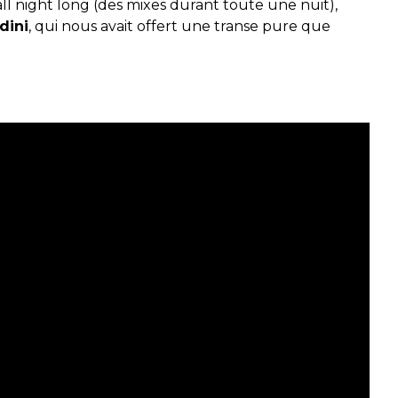
ll night long (des mixes durant toute une nuit),
dini
, qui nous avait offert une transe pure que