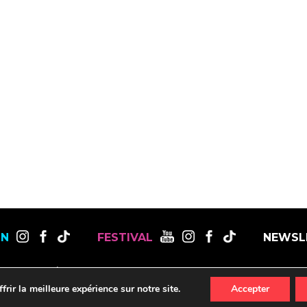
ON
FESTIVAL
NEWSL
MENTIONS LÉGALES
OFFRES DE STAGES, CDD ET CDI
RESSOURCES
rir la meilleure expérience sur notre site.
Accepter