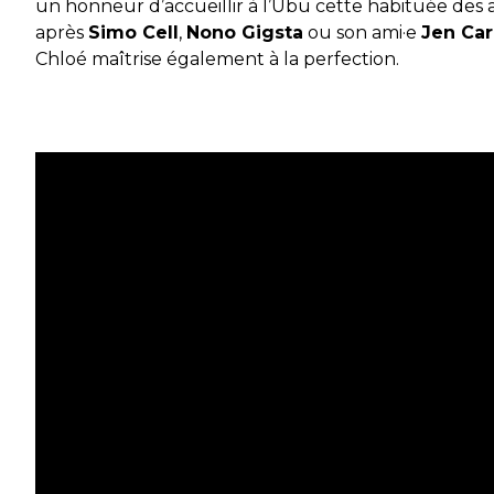
un honneur d’accueillir à l’Ubu cette habituée des a
après
Simo Cell
,
Nono Gigsta
ou son ami·e
Jen Car
Chloé maîtrise également à la perfection.