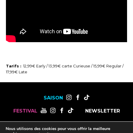
Tarifs :
12,99€ Early / 13,99€ carte Curieuse / 15,99€ Regular /
17,99€ Late
SAISON
FESTIVAL
NEWSLETTER
Nous utilisons des cookies pour vous offrir la meilleure
MENTIONS LÉGALES
OFFRES DE STAGES, CDD ET CDI