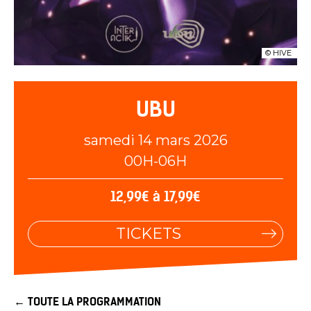
© HIVE
UBU
samedi 14 mars 2026
00H-06H
12,99€ à 17,99€
TICKETS
← TOUTE LA PROGRAMMATION