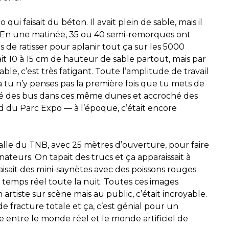
qui faisait du béton. Il avait plein de sable, mais il
on. En une matinée, 35 ou 40 semi-remorques ont
de ratisser pour aplanir tout ça sur les 5000
ait 10 à 15 cm de hauteur de sable partout, mais par
, c’est très fatigant. Toute l’amplitude de travail
Ça tu n’y penses pas la première fois que tu mets de
llé des bus dans ces même dunes et accroché des
d du Parc Expo — à l’époque, c’était encore
salle du TNB, avec 25 mètres d’ouverture, pour faire
ateurs. On tapait des trucs et ça apparaissait à
faisait des mini-saynètes avec des poissons rouges
n temps réel toute la nuit. Toutes ces images
artiste sur scène mais au public, c’était incroyable
.
 de fracture totale et ça, c’est génial pour un
 entre le monde réel et le monde artificiel de