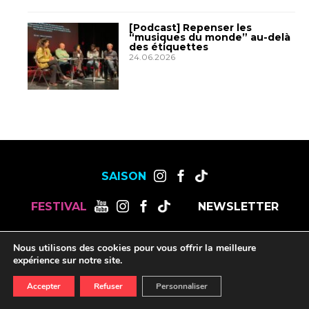
[Podcast] Repenser les
“musiques du monde” au-delà
des étiquettes
24.06.2026
SAISON
FESTIVAL
NEWSLETTER
Nous utilisons des cookies pour vous offrir la meilleure
MENTIONS LÉGALES
OFFRES DE STAGES, CDD ET CDI
expérience sur notre site.
RESSOURCES
Accepter
Refuser
Personnaliser