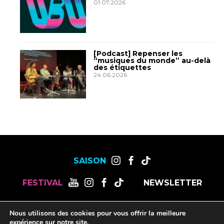
01.07.2026
[Podcast] Repenser les
“musiques du monde” au-delà
des étiquettes
24.06.2026
SAISON
FESTIVAL
NEWSLETTER
Nous utilisons des cookies pour vous offrir la meilleure
MENTIONS LÉGALES
OFFRES DE STAGES, CDD ET CDI
expérience sur notre site.