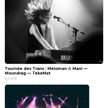
&
Tournée des Trans : Meloman
Mani —
Moundrag — TekeMat
15.11.2019