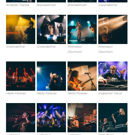
Anatole Transe
Blanketman
Blanketman
Gwendoline
Gwendoline
Gwendoline
Monsieur
Monsieur
Doumani
Doumani
Hello Forever
Hello Forever
Hello Forever
Inzpector Tanzi
Ladaniva
Ladaniva
Ladaniva
Daði Freyr