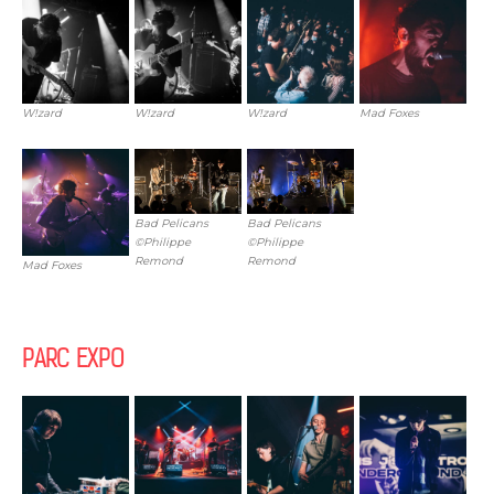
W!zard
W!zard
W!zard
Mad Foxes
Bad Pelicans
Bad Pelicans
©Philippe
©Philippe
Remond
Remond
Mad Foxes
PARC EXPO