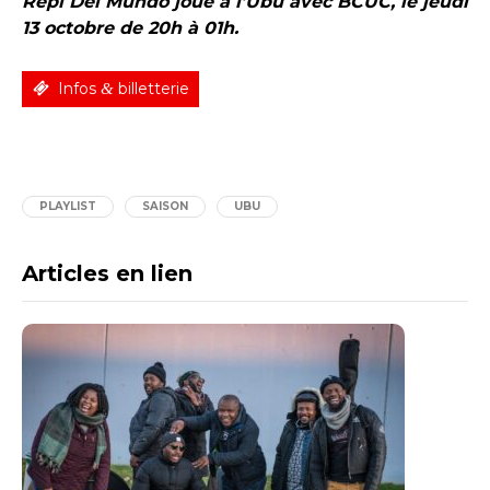
Repi Del Mundo joue à l’Ubu avec BCUC, le jeudi
13 octobre de 20h à 01h.
Infos
&
billetterie
PLAYLIST
SAISON
UBU
Articles en lien