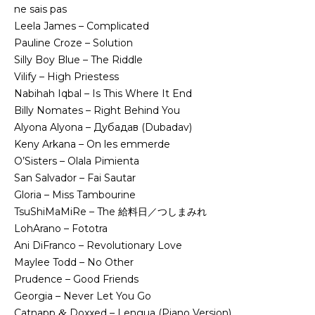
ne sais pas
Leela James – Complicated
Pauline Croze – Solution
Silly Boy Blue – The Riddle
Vilify – High Priestess
Nabihah Iqbal – Is This Where It End
Billy Nomates – Right Behind You
Alyona Alyona – Дубадав (Dubadav)
Keny Arkana – On les emmerde
O’Sisters – Olala Pimienta
San Salvador – Fai Sautar
Gloria – Miss Tambourine
TsuShiMaMiRe – The 給料日／つしまみれ
LohArano – Fototra
Ani DiFranco – Revolutionary Love
Maylee Todd – No Other
Prudence – Good Friends
Georgia – Never Let You Go
Catnapp
&
Doxxed – Lengua (Piano Version)