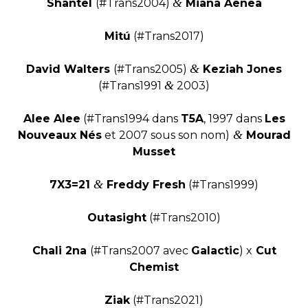
&
Shantel
(#Trans2004)
Miana Aenea
Mitú
(#Trans2017)
&
David Walters
(#Trans2005)
Keziah Jones
&
(#Trans1991
2003)
Alee Alee
(#Trans1994 dans
T5A
, 1997 dans
Les
&
Nouveaux Nés
et 2007 sous son nom)
Mourad
Musset
&
7X3=21
Freddy Fresh
(#Trans1999)
Outasight
(#Trans2010)
Chali 2na
(#Trans2007 avec
Galactic
) x
Cut
Chemist
Ziak
(#Trans2021)