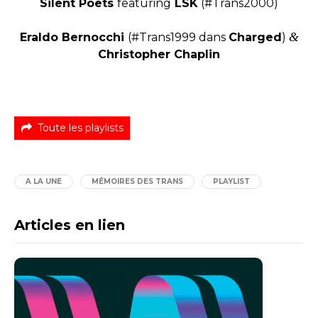
Silent Poets
featuring
LSK
(#Trans2000)
&
Eraldo Bernocchi
(#Trans1999 dans
Charged
)
Christopher Chaplin
Toute les playlists
A LA UNE
MÉMOIRES DES TRANS
PLAYLIST
Articles en lien