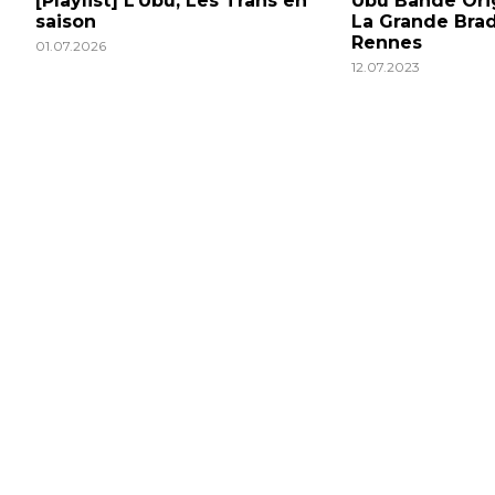
[Playlist] L’Ubu, Les Trans en
Ubu Bande Orig
saison
La Grande Brad
Rennes
01.07.2026
12.07.2023