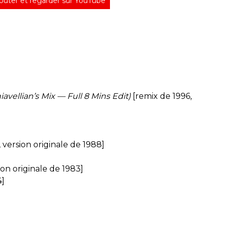
outer et regarder sur YouTube
vellian’s Mix — Full 8 Mins Edit)
[remix de 1996,
 version originale de 1988]
ion originale de 1983]
4]