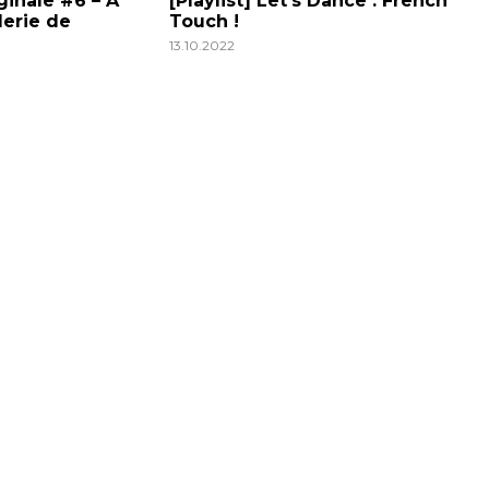
inale #6 – À
[Playlist] Let’s Dance : French
erie de
Touch !
13.10.2022