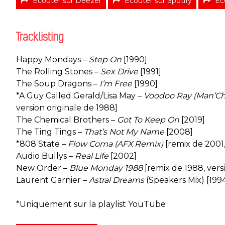
Écouter sur Deezer
Écouter sur Spotify
Éc
Tracklisting
Happy Mondays –
Step On
[1990]
The Rolling Stones –
Sex Drive
[1991]
The Soup Dragons –
I’m Free
[1990]
*A Guy Called Gerald/Lisa May –
Voodoo Ray (Man’Chia
version originale de 1988]
The Chemical Brothers –
Got To Keep On
[2019]
The Ting Tings –
That’s Not My Name
[2008]
*808 State –
Flow Coma (AFX Remix)
[remix de 2001,
Audio Bullys –
Real Life
[2002]
New Order –
Blue Monday 1988
[remix de 1988, vers
Laurent Garnier –
Astral Dreams
(Speakers Mix) [199
*Uniquement sur la playlist YouTube