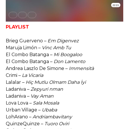
PLAYLIST
Brieg Guerveno –
Em Digenvez
Maruja Limón –
Vinc Amb Tu
El Combo Batanga –
Mi Boogaloo
El Combo Batanga –
Don Lamento
Andrea Laszlo De Simone –
Immensità
Crimi –
La Vicaria
Lalalar –
Hiç Mutlu Olmam Daha İyi
Ladaniva –
Zepyuri nman
Ladaniva –
Vay Aman
Lova Lova –
Sala Mosala
Urban Village –
Ubaba
LohArano –
Andriambavitany
QuinzeQuinze –
Tuoro Oviri