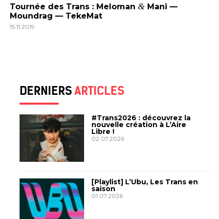
&
Tournée des Trans : Meloman
Mani —
Moundrag — TekeMat
15.11.2019
DERNIERS
ARTICLES
#Trans2026 : découvrez la
nouvelle création à L’Aire
Libre !
02.07.2026
[Playlist] L’Ubu, Les Trans en
saison
01.07.2026