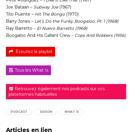
Pete Rodriguez –
I Like It Like That
(1967)
Joe Bataan –
Subway Joe
(1967)
Tito Puente –
Hit The Bongo
(1970)
Barry Jones –
Let’s Do the Funky Boogaloo, Pt. 1 (1968)
Ray Barretto
–
El Nuevo Barretto
(1968)
Boogaloo And His Gallant Crew
–
Cops And Robbers
(1956)
Écoutez la playlist
Tous les What Is
Retrouvez également nos podcasts sur vos
plateformes habituelles
PODCAST
SAISON
WHAT IS
Articles en lien