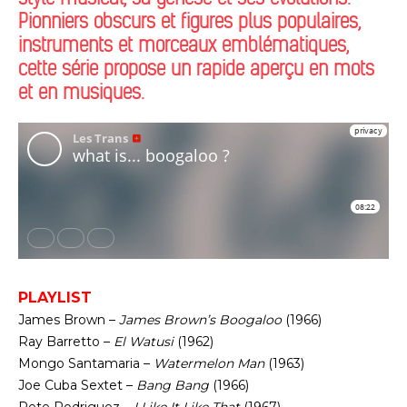
Pionniers obscurs et figures plus populaires,
instruments et morceaux emblématiques,
cette série propose un rapide aperçu en mots
et en musiques.
PLAYLIST
James Brown –
James Brown’s Boogaloo
(1966)
Ray Barretto –
El Watusi
(1962)
Mongo Santamaria –
Watermelon Man
(1963)
Joe Cuba Sextet –
Bang Bang
(1966)