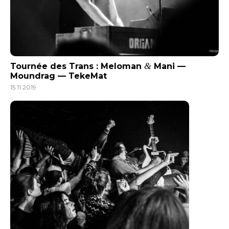
&
Tournée des Trans : Meloman
Mani —
Moundrag — TekeMat
15.11.2019