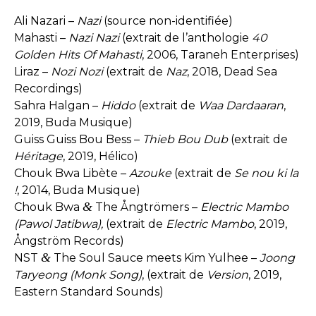
Ali Nazari –
Nazi
(source non-identifiée)
Mahasti –
Nazi Nazi
(extrait de l’anthologie
40
Golden Hits Of Mahasti
, 2006, Taraneh Enterprises)
Liraz –
Nozi Nozi
(extrait de
Naz
, 2018, Dead Sea
Recordings)
Sahra Halgan –
Hiddo
(extrait de
Waa Dardaaran
,
2019, Buda Musique)
Guiss Guiss Bou Bess –
Thieb Bou Dub
(extrait de
Héritage
, 2019, Hélico)
Chouk Bwa Libète –
Azouke
(extrait de
Se nou ki la
!
, 2014, Buda Musique)
&
Chouk Bwa
The Ångtrömers –
Electric Mambo
(Pawol Jatibwa),
(extrait de
Electric Mambo
, 2019,
Ångström Records)
&
NST
The Soul Sauce meets Kim Yulhee –
Joong
Taryeong (Monk Song)
, (extrait de
Version
, 2019,
Eastern Standard Sounds)