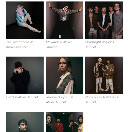
Jan Verstraeten ©
Mowdee © Alexis
Porchlight © Alexis
Alexis Janicot
Janicot
Janicot
Birrd © Alexis Janicot
Jeanne Bonjour ©
None Sounds © Alexis
Alexis Janicot
Janicot