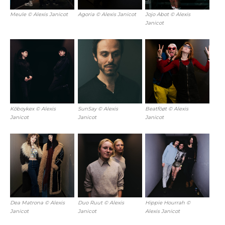
Meule © Alexis Janicot
Agoria © Alexis Janicot
Jojo Abot © Alexis
Janicot
Kōboykex © Alexis
SunSay © Alexis
Beatfōøt © Alexis
Janicot
Janicot
Janicot
Dea Matrona © Alexis
Duo Ruut © Alexis
Hippie Hourrah ©
Janicot
Janicot
Alexis Janicot