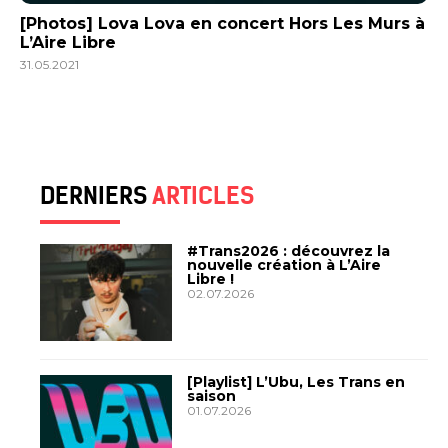
[Photos] Lova Lova en concert Hors Les Murs à
L’Aire Libre
31.05.2021
DERNIERS
ARTICLES
#Trans2026 : découvrez la
nouvelle création à L’Aire
Libre !
02.07.2026
[Playlist] L’Ubu, Les Trans en
saison
01.07.2026