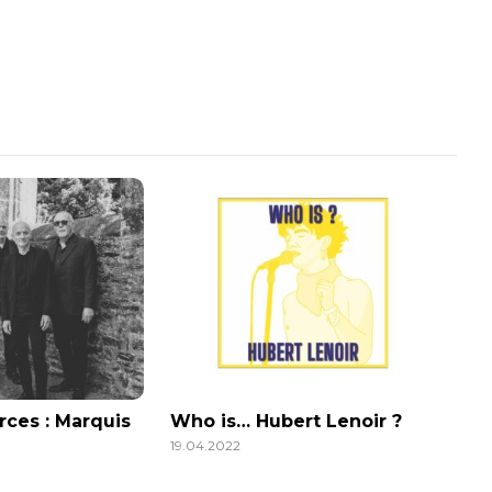
rces : Marquis
Who is… Hubert Lenoir ?
19.04.2022