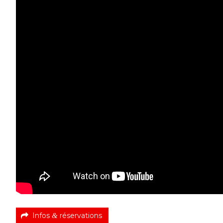
Infos
&
réservations