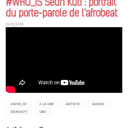
#WHO_IS Seun Kuti : portrait
du porte-parole de l’afrobeat
24.10.2019
#WHO_IS?
A LA UNE
ARTISTE
SAISON
SEUN KUTI
UBU