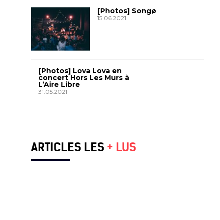
[Photos] Songø
15.06.2021
[Photos] Lova Lova en
concert Hors Les Murs à
L’Aire Libre
31.05.2021
ARTICLES LES
+ LUS