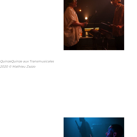
QuinzeQuinze aux Transmusicales
2020 © Mathieu Zazzo