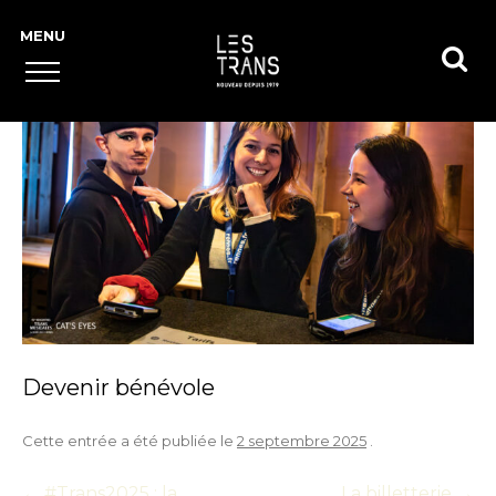
Devenir bénévole
Cette entrée a été publiée le
2 septembre 2025
.
←
#Trans2025 : la
La billetterie
→