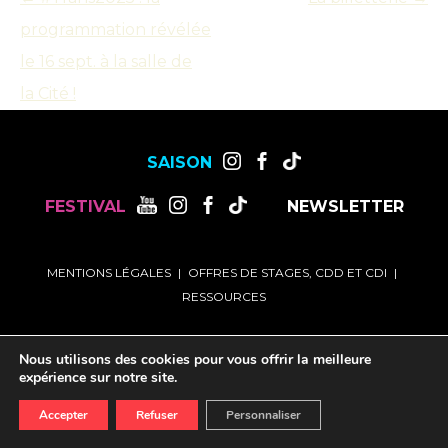
programmation révélée
Navigation
des
le 16 sept. à la salle de
articles
la Cité !
SAISON
FESTIVAL
NEWSLETTER
MENTIONS LÉGALES
OFFRES DE STAGES, CDD ET CDI
RESSOURCES
Nous utilisons des cookies pour vous offrir la meilleure
expérience sur notre site.
Accepter
Refuser
Personnaliser