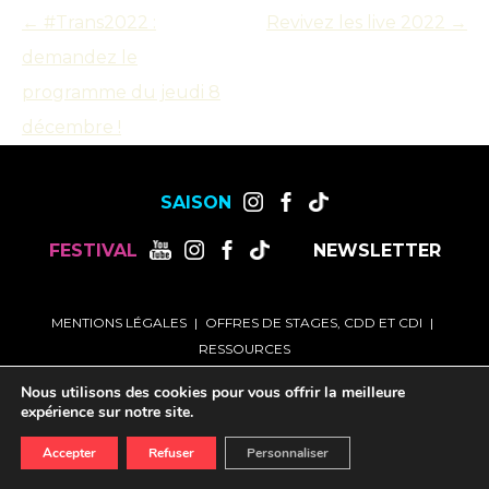
←
#Trans2022 :
Revivez les live 2022
→
demandez le
Navigation
des
programme du jeudi 8
articles
décembre !
SAISON
FESTIVAL
NEWSLETTER
MENTIONS LÉGALES
OFFRES DE STAGES, CDD ET CDI
RESSOURCES
Nous utilisons des cookies pour vous offrir la meilleure
expérience sur notre site.
Accepter
Refuser
Personnaliser