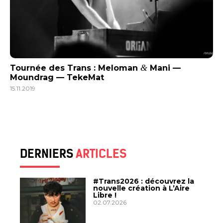
&
Tournée des Trans : Meloman
Mani —
Moundrag — TekeMat
15.11.2019
DERNIERS
ARTICLES
#Trans2026 : découvrez la
nouvelle création à L’Aire
Libre !
02.07.2026