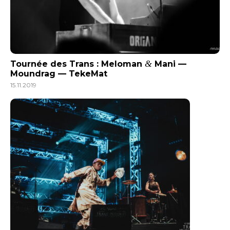
&
Tournée des Trans : Meloman
Mani —
Moundrag — TekeMat
15.11.2019