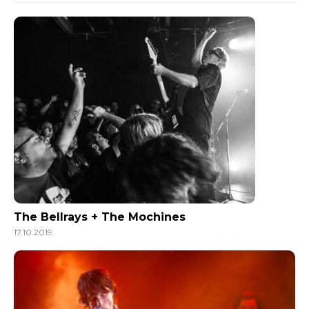
The Bellrays + The Mochines
17.10.2019