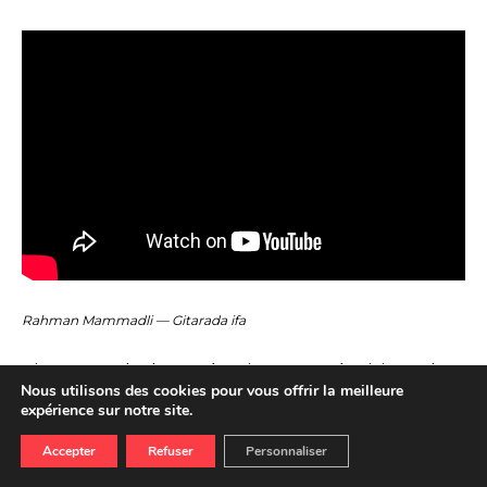
Rahman Mammadli — Gitarada ifa
Bien entendu, les catégories proposées ici ont des
Nous utilisons des cookies pour vous offrir la meilleure
frontières poreuses. Comme dans toutes les
expérience sur notre site.
esthétiques, il arrive souvent que les artistes
commencent leur carrière en reprenant un
Accepter
Refuser
Personnaliser
répertoire avant de créer leur propre musique