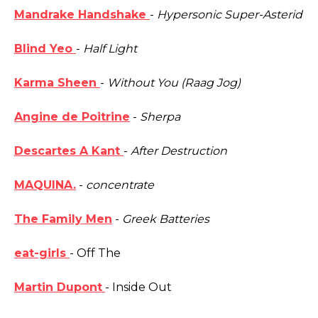
Mandrake Handshake
-
Hypersonic Super-Asterid
Blind Yeo
-
Half Light
Karma Sheen
-
Without You (Raag Jog)
Angine de Poitrine
-
Sherpa
Descartes A Kant
-
After Destruction
MAQUINA.
-
concentrate
The Family Men
-
Greek Batteries
eat-girls
- Off The
Martin Dupont
- Inside Out