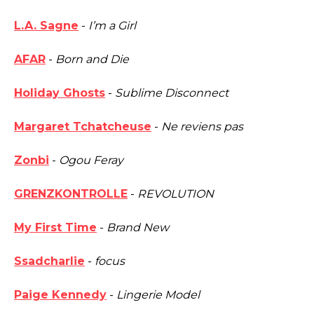
L.A. Sagne
-
I’m a Girl
AFAR
-
Born and Die
Holiday Ghosts
-
Sublime Disconnect
Margaret Tchatcheuse
-
Ne reviens pas
Zonbi
-
Ogou Feray
GRENZKONTROLLE
-
REVOLUTION
My First Time
-
Brand New
Ssadcharlie
-
focus
Paige Kennedy
-
Lingerie Model