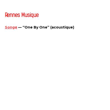
Rennes Musique
Songø
— “One By One” (acoustique)