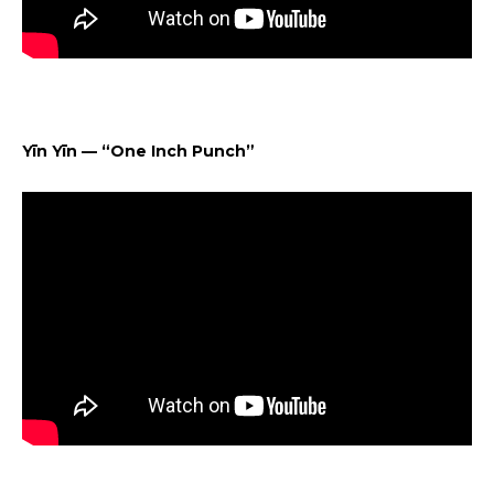
Yīn Yīn — “One Inch Punch”