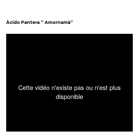
Àcido Pantera ” Amornamà”