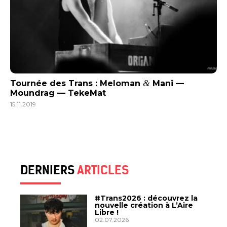
&
Tournée des Trans : Meloman
Mani —
Moundrag — TekeMat
15.11.2019
DERNIERS
ARTICLES
#Trans2026 : découvrez la
nouvelle création à L’Aire
Libre !
02.07.2026