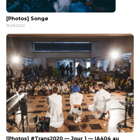
[Photos] Songø
15.06.2021
[Photos] #Trans2020 — Jour 1 — IA404 au