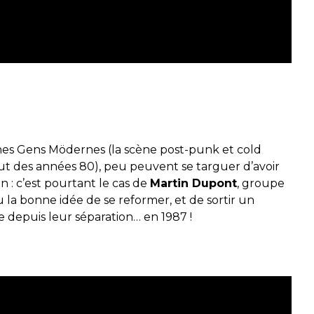
unes Gens
Mödernes
(la scène post
-
punk et cold
ut des années 80),
peu peuvent se targuer d’avoir
 : c’est
pourtant
le cas
de
Martin Dupont
, groupe
u la bonne idée de
se reformer, et de sortir un
e depuis
l
eur séparation… en 1987 !