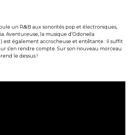
&
oule un R
B
aux sonorités
pop
et
électroniques
,
ia
. Aventureuse, la musique d
’
Odoneila
u
)
est également
a
ccrocheuse
et entêtante :
il suffit
ur s’en rendre compte
.
Sur son nouveau morceau
prend le
dessus
!