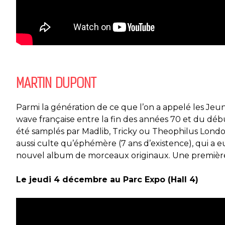
MARTIN DUPONT
Parmi l
a génération de ce que l’on a appelé les Je
wave
française
entre la
fin des années 70 et du déb
été
samplé
s
par
Madlib
,
Tricky
ou
Th
e
ophilus
London
aussi cult
e
qu’éphémère
(7 ans d’existence)
,
qui a e
nouvel al
bum
de morceaux originaux
.
Une premièr
Le jeudi 4 décembre au Parc Expo (Hall 4)