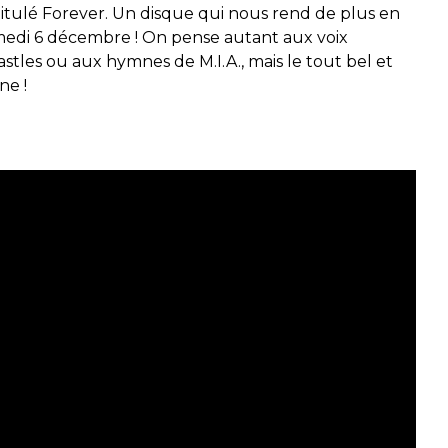
itulé
Forever
.
U
n disque qui nous rend de plus en
medi
6 décemb
re !
On pense autant
aux voix
astles
ou aux hymnes de M.
I.A
.
,
mais le tout bel et
ène
!