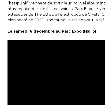
“
basspunk
” viennent
d
e sorti
r
leur
nouvel
album int
plus
impatient·es
de les recevoir au
Parc Expo le sa
extatiques de The
Dø
qu’
à l’electropop de Crystal
C
bien ancré
en 2025
.
Une musique
taillé
e
pour la sc
Le samedi 6 décembre au Parc Expo (Hall 5)