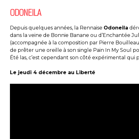
ODONEILA
Depuis quelques années, la
R
ennaise
Odoneila
dér
da
ns la veine de Bonnie Banane ou d’Enchantée Jul
(accompagnée à la composition par Pierre
Bouillea
de prêter une oreille à
son single
Pain In
My
Soul
po
É
té la
s, c’est cependant son côté expérimental qui 
Le jeudi 4 décembre au Liberté