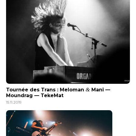
&
Tournée des Trans : Meloman
Mani —
Moundrag — TekeMat
15.11.2019