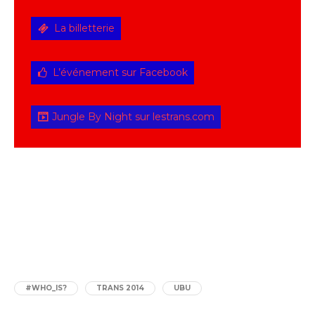
La billetterie
L’événement sur Facebook
Jungle By Night sur lestrans.com
#WHO_IS?
TRANS 2014
UBU