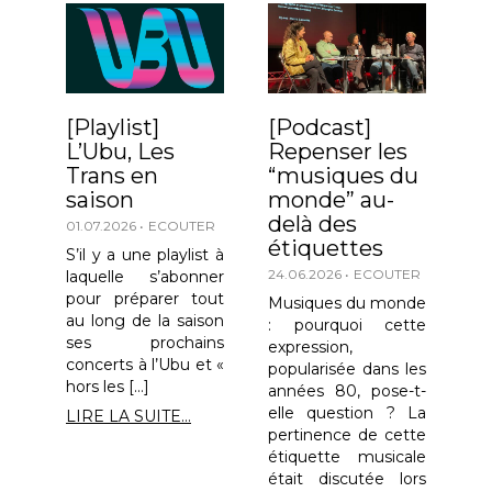
[Playlist]
[Podcast]
L’Ubu, Les
Repenser les
Trans en
“musiques du
saison
monde” au-
delà des
01.07.2026
ECOUTER
étiquettes
S’il y a une playlist à
24.06.2026
ECOUTER
laquelle s’abonner
pour préparer tout
Musiques du monde
au long de la saison
: pourquoi cette
ses prochains
expression,
concerts à l’Ubu et «
popularisée dans les
hors les […]
années 80, pose-t-
elle question ? La
LIRE LA SUITE...
pertinence de cette
étiquette musicale
était discutée lors