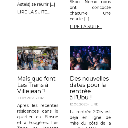
Skool Nemo nous
Astels) se réunir […]
ont concocté
LIRE LA SUITE...
chacun·e une
courte […]
LIRE LA SUITE...
Mais que font
Des nouvelles
Les Trans à
dates pour la
Villejean ?
rentrée
à l’Ubu !
10.07.2025
LIRE
12.06.2025
LIRE
Après les récentes
résidences dans le
La rentrée 2025 est
quartier du Blosne
déjà en ligne de
et à Fougères, Les
mire du côté de la