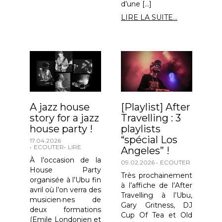
d’une […]
LIRE LA SUITE...
A jazz house
[Playlist] After
story for a jazz
Travelling : 3
house party !
playlists
“spécial Los
17.04.2026
ECOUTER
LIRE
Angeles” !
À l’occasion de la
09.02.2026
ECOUTER
House Party
Très prochainement
organisée à l’Ubu fin
à l’affiche de l’After
avril où l’on verra des
Travelling à l’Ubu,
musicien·nes de
Gary Gritness, DJ
deux formations
Cup Of Tea et Old
(Emile Londonien et