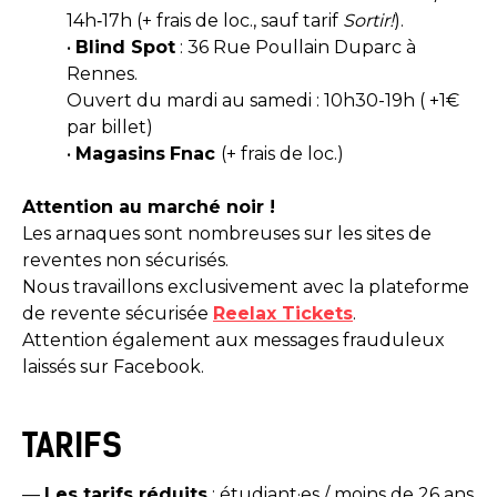
14h‑17h (+ frais de loc., sauf tarif
Sortir!
).
•
Blind Spot
: 36 Rue Poullain Duparc à
Rennes.
Ouvert du mardi au samedi : 10h30-19h ( +1€
par billet)
•
Magasins
Fnac
(+ frais de loc.)
Attention au marché noir !
Les arnaques sont nombreuses sur les sites de
reventes non sécurisés.
Nous travaillons exclusivement avec la plateforme
de revente sécurisée
Reelax Tickets
.
Attention également aux messages frauduleux
laissés sur Facebook.
TARIFS
—
Les tarifs réduits
: étudiant·es / moins de 26 ans