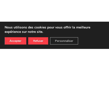
Nous utilisons des cookies pour vous offrir la meilleure
expérience sur notre site.
Accepter
Refuser
Personnaliser
SAISON
FESTIVAL
NEWSLETTER
LOCATION AUX ASSOCIATIONS
FICHE TECHNIQUE UBU
ÉQUIPE PERMANENTE
&
CONTACTS
MENTIONS LÉGALES
OFFRES DE STAGES, CDD ET CDI
RESSOURCES