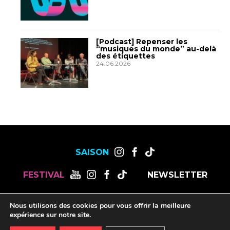
[Podcast] Repenser les
“musiques du monde” au-delà
des étiquettes
24.06.2026
SAISON
FESTIVAL
NEWSLETTER
Nous utilisons des cookies pour vous offrir la meilleure
MENTIONS LÉGALES
OFFRES DE STAGES, CDD ET CDI
expérience sur notre site.
RESSOURCES