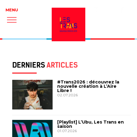
A
—
a
c
25.05.1021
DERNIERS
ARTICLES
#Trans2026 : découvrez la
nouvelle création à L’Aire
Libre !
02.07.2026
[Playlist] L’Ubu, Les Trans en
saison
01.07.2026