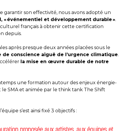
 garantir son effectivité, nous avons adopté un
 « événementiel et développement durable »
.
ulturel français à obtenir cette certification
on depuis.
les après presque deux années placées sous le
e de conscience aiguë de l’urgence climatique
.
accélérer
la mise en œuvre durable de notre
rintemps une formation autour des enjeux énergie-
 le SMA et animée par le think tank The Shift
quipe s’est ainsi fixé 3 objectifs :
uration proposée aux artistes, aux équipes et