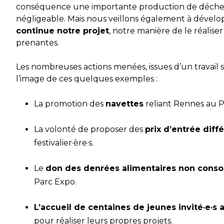
conséquence une importante production de déchet
négligeable. Mais nous veillons également à développ
continue notre projet
, notre manière de le réalise
prenantes.
Les nombreuses actions menées, issues d’un travail s
l’image de ces quelques exemples :
La promotion des
navettes
reliant Rennes au P
La volonté de proposer des
prix d’entrée diff
festivalier·ère·s.
Le
don des denrées alimentaires non con
Parc Expo.
L’accueil de centaines de jeunes invité·e·s 
pour réaliser leurs propres projets.