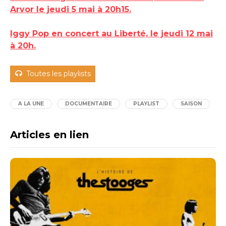
Arvor le jeudi 5 mai à 20h15.
Iggy Pop en concert au Liberté, le jeudi 12 mai
à 20h.
Toutes les playlists
A LA UNE
DOCUMENTAIRE
PLAYLIST
SAISON
Articles en lien