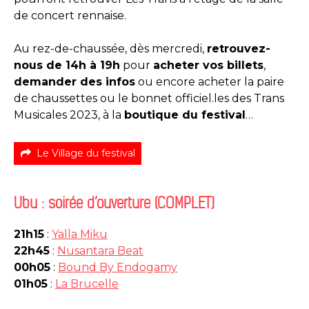
de concert rennaise.
Au rez-de-chaussée, dès mercredi,
retrouvez-
nous de 14h à 19h
pour
acheter vos billets
,
demander des infos
ou encore acheter la paire
de chaussettes ou le bonnet officiel.les des Trans
Musicales 2023, à la
boutique du festival
…
Le Village du festival
Ubu : soirée d’ouverture (COMPLET)
21h15
:
Yalla Miku
22h45
:
Nusantara Beat
00h05
:
Bound By Endogamy
01h05
:
La Brucelle