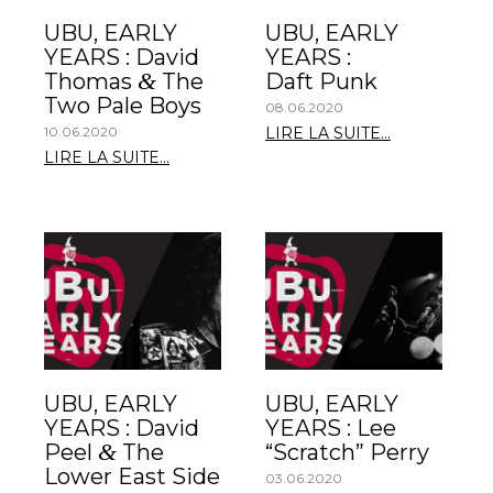
UBU, EARLY
UBU, EARLY
YEARS : David
YEARS :
&
Thomas
The
Daft Punk
Two Pale Boys
08.06.2020
10.06.2020
LIRE LA SUITE...
LIRE LA SUITE...
UBU, EARLY
UBU, EARLY
YEARS : David
YEARS : Lee
&
Peel
The
“Scratch” Perry
Lower East Side
03.06.2020