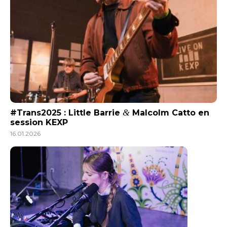
&
#Trans2025 : Little Barrie
Malcolm Catto en
session KEXP
16.01.2026