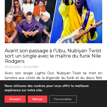
Avant son passage à l’Ubu, Nubiyan Twist
sort un single avec le maître du funk Nile
Rodgers
07.02.2024
ECOUTER
Avec son single Lights Out, Nubiyan Twist se met en
lumière aux côtés de la légende du funk et du disco Nile
Rodgers. Un titre groovy qui donne un pétillant avant-
Nous utilisons des cookies pour vous offrir la meilleure
goût du concert lors duquel se produira la formation
expérience sur notre site.
anglaise, le 16 mai prochain à l’Ubu.
LIRE LA SUITE...
Accepter
Refuser
Personnaliser