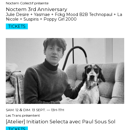
Noctem Collectif présente
Noctem 3rd Anniversary
Julie Desire + Yasmae + Fckg Mood B2B Technopaul + La
Nicole + Suspiris + Poppy Girl 2000
TICKETS
SAM. 12
&
DIM. 13 SEPT. —
13H-17H
Les Trans présentent
[Atelier] Initiation Selecta avec Paul Sous Sol
TICKETS