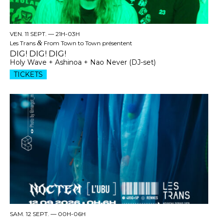
VEN. 11 SEPT. —
21H-03H
Les Trans
&
From Town to Town présentent
DIG! DIG! DIG!
Holy Wave + Ashinoa + Nao Never (DJ-set)
TICKETS
SAM. 12 SEPT. —
00H-06H