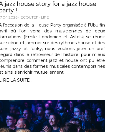
A jazz house story for a jazz house
party !
17.04.2026
ECOUTER
LIRE
À l’occasion de la House Party organisée à l’Ubu fin
avril où l’on verra des musicien·nes de deux
formations (Emile Londonien et Astels) se réunir
sur scène et jammer sur des rythmes house et des
sons jazzy et funky, nous voulions jeter un bref
regard dans le rétroviseur de l’histoire, pour mieux
comprendre comment jazz et house ont pu être
réunis dans des formes musicales contemporaines
et ainsi s’enrichir mutuellement.
LIRE LA SUITE...