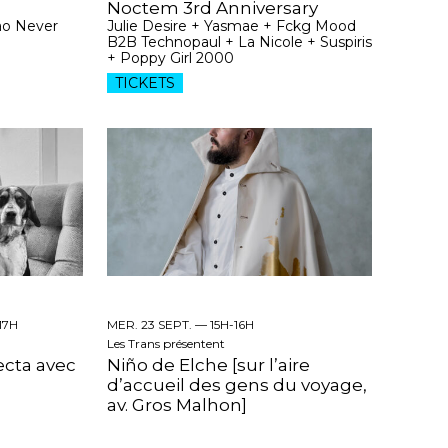
Noctem 3rd Anniversary
ao Never
Julie Desire + Yasmae + Fckg Mood
B2B Technopaul + La Nicole + Suspiris
+ Poppy Girl 2000
TICKETS
17H
MER. 23 SEPT. —
15H-16H
Les Trans présentent
lecta avec
Niño de Elche [sur l’aire
d’accueil des gens du voyage,
av. Gros Malhon]