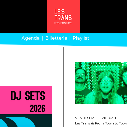
Agenda
Billetterie
Playlist
VEN. 11 SEPT. —
21H-03H
Les Trans
&
From Town to Town