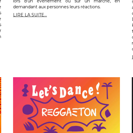
r
lors d’un événement ou sur un marché, en
e
demandant aux personnes leurs réactions.
s
LIRE LA SUITE...
e
s
r
n