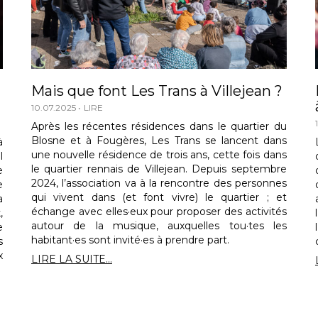
Mais que font Les Trans à Villejean ?
10.07.2025
LIRE
Après les récentes résidences dans le quartier du
Blosne et à Fougères, Les Trans se lancent dans
à
une nouvelle résidence de trois ans, cette fois dans
l
le quartier rennais de Villejean. Depuis septembre
e
2024, l’association va à la rencontre des personnes
e
qui vivent dans (et font vivre) le quartier ; et
a
échange avec elles·eux pour proposer des activités
,
autour de la musique, auxquelles tou·tes les
e
habitant·es sont invité·es à prendre part.
s
x
LIRE LA SUITE...