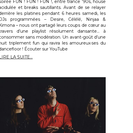
soirée FUN ! FUN ! FUN !, entre trance ‘90s, house
acidulée et breaks sautillants. Avant de se relayer
derrière les platines pendant 6 heures samedi, les
DJs programmées – Desire, Célélé, Ninjaa &
Kimona – nous ont partagé leurs coups de cœur au
travers d’une playlist résolument dansante… à
consommer sans modération. Un avant-goût d’une
nuit triplement fun qui ravira les amoureux·ses du
dancefloor ! Écouter sur YouTube
LIRE LA SUITE...