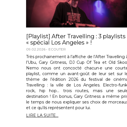
[Playlist] After Travelling : 3 playlists
« spécial Los Angeles » !
09.02.2026
ECOUTER
Très prochainement à l’affiche de l’After Travelling 
l’Ubu, Gary Gritness, DJ Cup Of Tea et Old Skoo
Nemo nous ont concocté chacun·e une court
playlist, comme un avant-goût de leur set sur l
thème de l’édition 2026 du festival de ciném
Travelling : la ville de Los Angeles. Electro-funk
rock, hip hop… trois routes, mais une seul
destination ! En bonus, Gary Gritness a même pri
le temps de nous expliquer ses choix de morceau
et ce qu’ils représentent pour lui.
LIRE LA SUITE...