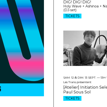
DIG! DIG! DIG!
Holy Wave + Ashinoa + N
(DJ-set)
TICKETS
SAM. 12
&
DIM. 13 SEPT. —
13H-
Les Trans présentent
[Atelier] Initiation Se
Paul Sous Sol
TICKETS