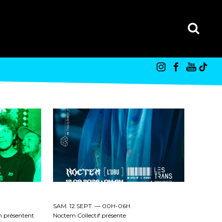
SAM. 12 SEPT. —
00H-06H
 présentent
Noctem Collectif présente