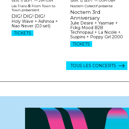
VEN. 11 SEPT. —
21H-03H
SAM. 12 SEPT. —
00H-06H
Les Trans
&
From Town to
Noctem Collectif présente
Town présentent
Noctem 3rd
DIG! DIG! DIG!
Anniversary
Holy Wave + Ashinoa +
Julie Desire + Yasmae +
Nao Never (DJ-set)
Fckg Mood B2B
Technopaul + La Nicole +
TICKETS
Suspiris + Poppy Girl 2000
TICKETS
TOUS LES CONCERTS