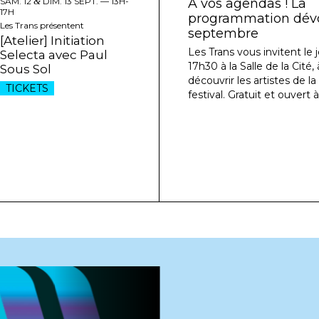
SAM. 12
&
DIM. 13 SEPT. —
13H-
À vos agendas ! La
17H
programmation dévoi
Les Trans présentent
septembre
[Atelier] Initiation
Les Trans vous invitent le j
Selecta avec Paul
17h30 à la Salle de la Cité
Sous Sol
découvrir les artistes de l
TICKETS
festival. Gratuit et ouvert à