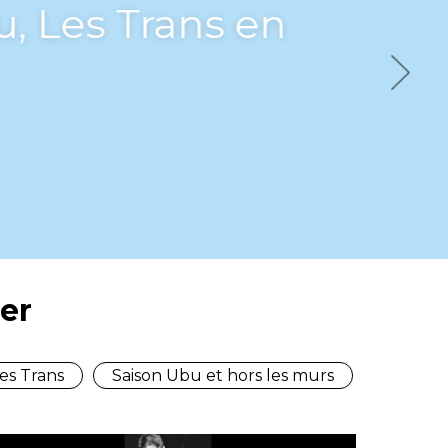
bu, Les Trans en
Next
er
es Trans
Saison Ubu et hors les murs