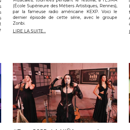
Musicales, tournées pendant le festival, à l’ESMA
u
(École Supérieure des Métiers Artistiques, Rennes),
s
par la fameuse radio américaine KEXP. Voici le
s
dernier épisode de cette série, avec le groupe
s
Zonbi.
t
e
LIRE LA SUITE...