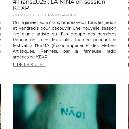
#Trans2025 : LA NIÑA en session
KEXP
20.02.2026
ECOUTER
REGARDER
s
Du 15 janvier au 5 mars, rendez-vous tous les jeudis
n
et vendredis pour découvrir une nouvelle session
s
live d’un·e artiste ou d’un groupe des dernières
e
Rencontres Trans Musicales, tournée pendant le
s
festival, à l’ESMA (École Supérieure des Métiers
o
Artistiques, Rennes), par la fameuse radio
américaine KEXP.
LIRE LA SUITE...