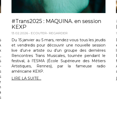
#Trans2025 : MAQUINA. en session
KEXP
13.02.2026
ECOUTER
REGARDER
s
Du 15 janvier au 5 mars, rendez-vous tous les jeudis
A
et vendredis pour découvrir une nouvelle session
x
live d’un·e artiste ou d’un groupe des dernières
,
Rencontres Trans Musicales, tournée pendant le
s
festival, à l’ESMA (École Supérieure des Métiers
–
Artistiques, Rennes), par la fameuse radio
s
américaine KEXP.
s
LIRE LA SUITE...
e
n
à
s