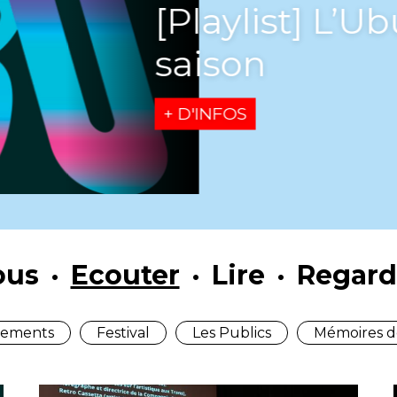
[Playlist] L’U
saison
+ D'INFOS
ous
Ecouter
Lire
Regard
ements
Festival
Les Publics
Mémoires d