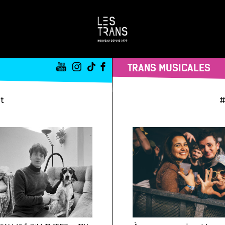
TRANS MUSICALES
st
#