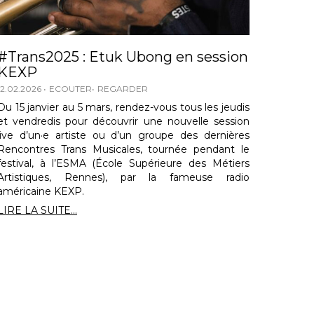
#Trans2025 : Etuk Ubong en session
KEXP
12.02.2026
ECOUTER
REGARDER
Du 15 janvier au 5 mars, rendez-vous tous les jeudis
et vendredis pour découvrir une nouvelle session
live d’un·e artiste ou d’un groupe des dernières
Rencontres Trans Musicales, tournée pendant le
festival, à l’ESMA (École Supérieure des Métiers
Artistiques, Rennes), par la fameuse radio
américaine KEXP.
LIRE LA SUITE...