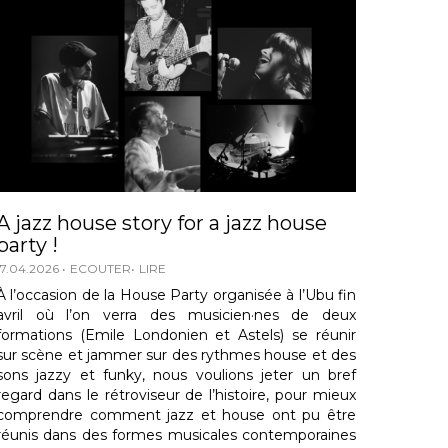
A jazz house story for a jazz house
party !
17.04.2026
ECOUTER
LIRE
À l’occasion de la House Party organisée à l’Ubu fin
avril où l’on verra des musicien·nes de deux
formations (Emile Londonien et Astels) se réunir
sur scène et jammer sur des rythmes house et des
sons jazzy et funky, nous voulions jeter un bref
regard dans le rétroviseur de l’histoire, pour mieux
comprendre comment jazz et house ont pu être
réunis dans des formes musicales contemporaines