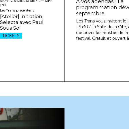
SAM. 12
&
DIM. 13 SEPT. —
13H-
À vos agendas ! La
17H
programmation dévoi
Les Trans présentent
septembre
[Atelier] Initiation
Les Trans vous invitent le j
Selecta avec Paul
17h30 à la Salle de la Cité
Sous Sol
découvrir les artistes de l
TICKETS
festival. Gratuit et ouvert à