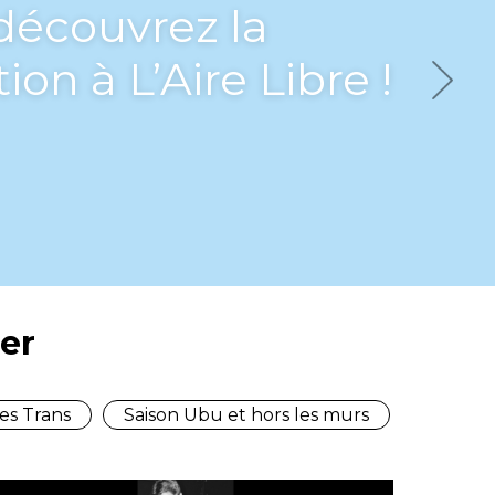
bu, Les Trans en
Next
er
es Trans
Saison Ubu et hors les murs