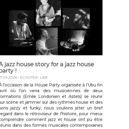
A jazz house story for a jazz house
party !
17.04.2026
ECOUTER
LIRE
À l’occasion de la House Party organisée à l’Ubu fin
avril où l’on verra des musicien·nes de deux
formations (Emile Londonien et Astels) se réunir
sur scène et jammer sur des rythmes house et des
sons jazzy et funky, nous voulions jeter un bref
regard dans le rétroviseur de l’histoire, pour mieux
comprendre comment jazz et house ont pu être
réunis dans des formes musicales contemporaines