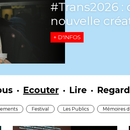
[Playlist] L’U
saison
+ D'INFOS
ous
Ecouter
Lire
Regard
ements
Festival
Les Publics
Mémoires d