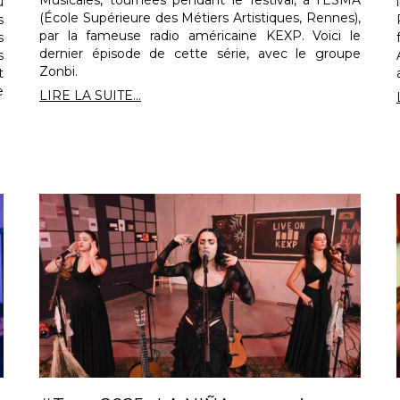
Musicales, tournées pendant le festival, à l’ESMA
u
(École Supérieure des Métiers Artistiques, Rennes),
s
par la fameuse radio américaine KEXP. Voici le
s
dernier épisode de cette série, avec le groupe
s
Zonbi.
t
e
LIRE LA SUITE...