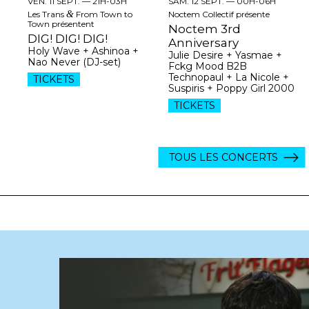
VEN. 11 SEPT. —
21H-03H
SAM. 12 SEPT. —
00H-06H
Les Trans
&
From Town to
Noctem Collectif présente
Town présentent
Noctem 3rd
DIG! DIG! DIG!
Anniversary
Holy Wave + Ashinoa +
Julie Desire + Yasmae +
Nao Never (DJ-set)
Fckg Mood B2B
Technopaul + La Nicole +
TICKETS
Suspiris + Poppy Girl 2000
TICKETS
TOUS LES CONCERTS