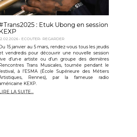
#Trans2025 : Etuk Ubong en session
KEXP
12.02.2026
ECOUTER
REGARDER
Du 15 janvier au 5 mars, rendez-vous tous les jeudis
et vendredis pour découvrir une nouvelle session
live d’un·e artiste ou d’un groupe des dernières
Rencontres Trans Musicales, tournée pendant le
festival, à l’ESMA (École Supérieure des Métiers
Artistiques, Rennes), par la fameuse radio
américaine KEXP.
LIRE LA SUITE...