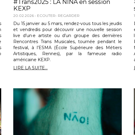
#Trans2025 : LA NIÑA en session
KEXP
20.02.2026
ECOUTER
REGARDER
s
Du 15 janvier au 5 mars, rendez-vous tous les jeudis
n
et vendredis pour découvrir une nouvelle session
s
live d’un·e artiste ou d’un groupe des dernières
e
Rencontres Trans Musicales, tournée pendant le
s
festival, à l’ESMA (École Supérieure des Métiers
o
Artistiques, Rennes), par la fameuse radio
américaine KEXP.
LIRE LA SUITE...