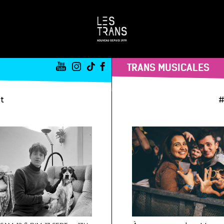
TRANS MUSICALES
st
#