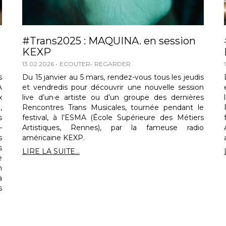
#Trans2025 : MAQUINA. en session
KEXP
13.02.2026
ECOUTER
REGARDER
s
Du 15 janvier au 5 mars, rendez-vous tous les jeudis
A
et vendredis pour découvrir une nouvelle session
x
live d’un·e artiste ou d’un groupe des dernières
,
Rencontres Trans Musicales, tournée pendant le
s
festival, à l’ESMA (École Supérieure des Métiers
–
Artistiques, Rennes), par la fameuse radio
s
américaine KEXP.
s
LIRE LA SUITE...
e
n
à
s