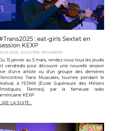
#Trans2025 : eat-girls Sextet en
session KEXP
26.02.2026
ECOUTER
REGARDER
Du 15 janvier au 5 mars, rendez-vous tous les jeudis
et vendredis pour découvrir une nouvelle session
live d’un·e artiste ou d’un groupe des dernières
Rencontres Trans Musicales, tournée pendant le
festival, à l’ESMA (École Supérieure des Métiers
Artistiques, Rennes), par la fameuse radio
américaine KEXP.
LIRE LA SUITE...