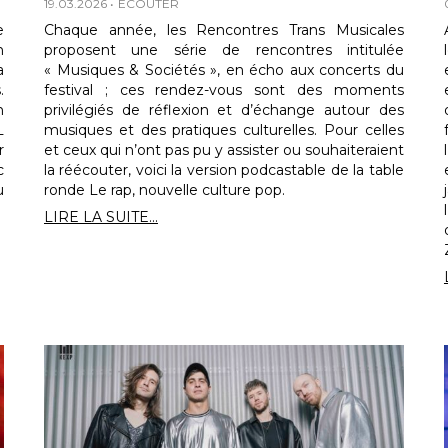
19.03.2026
ECOUTER
e
Chaque année, les Rencontres Trans Musicales
n
proposent une série de rencontres intitulée
a
« Musiques & Sociétés », en écho aux concerts du
.
festival ; ces rendez-vous sont des moments
n
privilégiés de réflexion et d’échange autour des
L
musiques et des pratiques culturelles. Pour celles
r
et ceux qui n’ont pas pu y assister ou souhaiteraient
c
la réécouter, voici la version podcastable de la table
u
ronde Le rap, nouvelle culture pop.
LIRE LA SUITE...