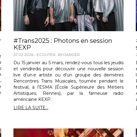
P
#Trans2025 : Photons en session
KEXP
27.02.2026
ECOUTER
REGARDER
e
u
Du 15 janvier au 5 mars, rendez-vous tous les jeudis
s
et vendredis pour découvrir une nouvelle session
A
live d’un·e artiste ou d’un groupe des dernières
,
Rencontres Trans Musicales, tournée pendant le
e
festival, à l’ESMA (École Supérieure des Métiers
e
Artistiques, Rennes), par la fameuse radio
américaine KEXP.
LIRE LA SUITE...