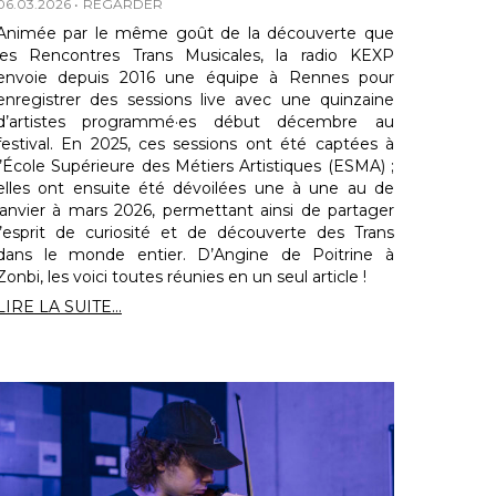
06.03.2026
REGARDER
Animée par le même goût de la découverte que
les Rencontres Trans Musicales, la radio KEXP
envoie depuis 2016 une équipe à Rennes pour
enregistrer des sessions live avec une quinzaine
d’artistes programmé·es début décembre au
festival. En 2025, ces sessions ont été captées à
l’École Supérieure des Métiers Artistiques (ESMA) ;
elles ont ensuite été dévoilées une à une au de
janvier à mars 2026, permettant ainsi de partager
l’esprit de curiosité et de découverte des Trans
dans le monde entier. D’Angine de Poitrine à
Zonbi, les voici toutes réunies en un seul article !
LIRE LA SUITE...