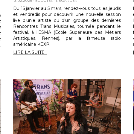
13.02.2026
ECOUTER
REGARDER
Du 15 janvier au 5 mars, rendez-vous tous les jeudis
et vendredis pour découvrir une nouvelle session
s
live d’un·e artiste ou d’un groupe des dernières
e
Rencontres Trans Musicales, tournée pendant le
n
festival, à l’ESMA (École Supérieure des Métiers
e
Artistiques, Rennes), par la fameuse radio
e
américaine KEXP.
,
LIRE LA SUITE...