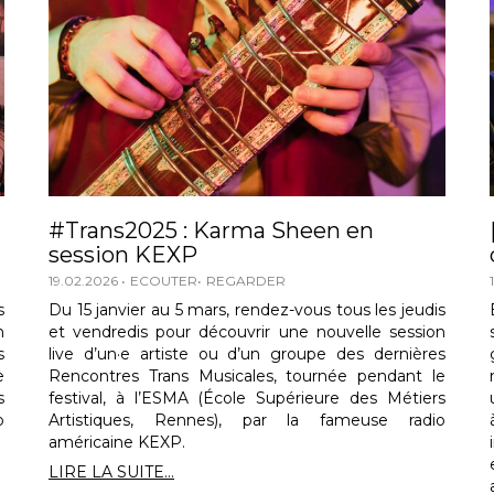
#Trans2025 : Karma Sheen en
session KEXP
19.02.2026
ECOUTER
REGARDER
s
Du 15 janvier au 5 mars, rendez-vous tous les jeudis
n
et vendredis pour découvrir une nouvelle session
s
live d’un·e artiste ou d’un groupe des dernières
e
Rencontres Trans Musicales, tournée pendant le
s
festival, à l’ESMA (École Supérieure des Métiers
o
Artistiques, Rennes), par la fameuse radio
américaine KEXP.
LIRE LA SUITE...