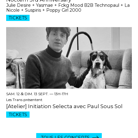
Julie Desire + Yasmae + Fckg Mood B2B Technopaul + La
Nicole + Suspiris + Poppy Girl 2000
TICKETS
SAM. 12
&
DIM. 13 SEPT. —
13H-17H
Les Trans présentent
[Atelier] Initiation Selecta avec Paul Sous Sol
TICKETS
TOUS LES CONCERTS