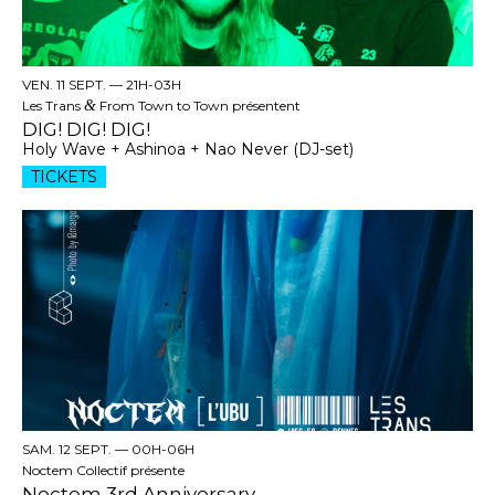
VEN. 11 SEPT. —
21H-03H
Les Trans
&
From Town to Town présentent
DIG! DIG! DIG!
Holy Wave + Ashinoa + Nao Never (DJ-set)
TICKETS
SAM. 12 SEPT. —
00H-06H
Noctem Collectif présente
Noctem 3rd Anniversary