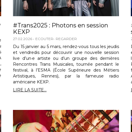
P
#Trans2025 : Photons en session
KEXP
27.02.2026
ECOUTER
REGARDER
e
u
Du 15 janvier au 5 mars, rendez-vous tous les jeudis
s
et vendredis pour découvrir une nouvelle session
A
live d’un·e artiste ou d’un groupe des dernières
,
Rencontres Trans Musicales, tournée pendant le
e
festival, à l’ESMA (École Supérieure des Métiers
e
Artistiques, Rennes), par la fameuse radio
américaine KEXP.
LIRE LA SUITE...