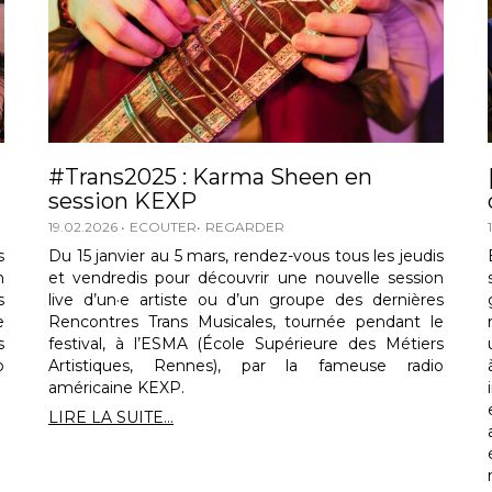
#Trans2025 : Karma Sheen en
session KEXP
19.02.2026
ECOUTER
REGARDER
s
Du 15 janvier au 5 mars, rendez-vous tous les jeudis
n
et vendredis pour découvrir une nouvelle session
s
live d’un·e artiste ou d’un groupe des dernières
e
Rencontres Trans Musicales, tournée pendant le
s
festival, à l’ESMA (École Supérieure des Métiers
o
Artistiques, Rennes), par la fameuse radio
américaine KEXP.
LIRE LA SUITE...