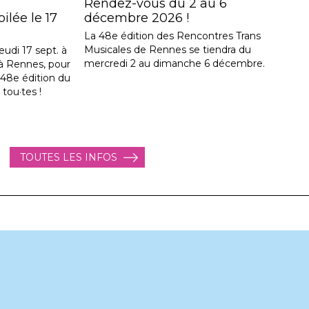
Rendez-vous du 2 au 6
lée le 17
décembre 2026 !
La 48e édition des Rencontres Trans
Musicales de Rennes se tiendra du
eudi 17 sept. à
mercredi 2 au dimanche 6 décembre.
, à Rennes, pour
a 48e édition du
 tou·tes !
TOUTES LES INFOS
enser les