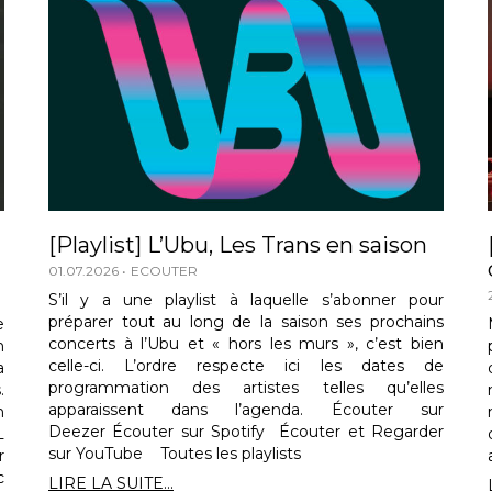
[Playlist] L’Ubu, Les Trans en saison
01.07.2026
ECOUTER
S’il y a une playlist à laquelle s’abonner pour
préparer tout au long de la saison ses prochains
e
concerts à l’Ubu et « hors les murs », c’est bien
n
celle-ci. L’ordre respecte ici les dates de
a
programmation des artistes telles qu’elles
.
apparaissent dans l’agenda. Écouter sur
n
Deezer Écouter sur Spotify Écouter et Regarder
L
sur YouTube Toutes les playlists
r
c
LIRE LA SUITE...