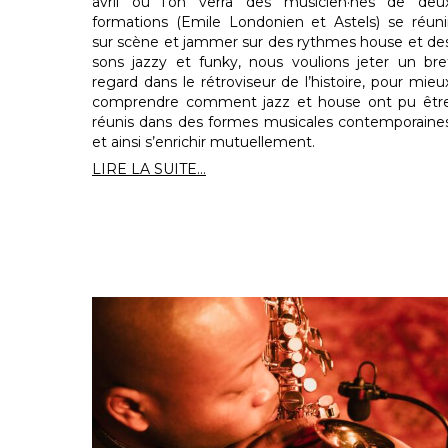
avril où l’on verra des musicien·nes de deu
formations (Emile Londonien et Astels) se réuni
sur scène et jammer sur des rythmes house et de
sons jazzy et funky, nous voulions jeter un bre
regard dans le rétroviseur de l’histoire, pour mieu
comprendre comment jazz et house ont pu êtr
réunis dans des formes musicales contemporaine
et ainsi s’enrichir mutuellement.
LIRE LA SUITE...