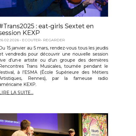
#Trans2025 : eat-girls Sextet en
session KEXP
26.02.2026
ECOUTER
REGARDER
Du 15 janvier au 5 mars, rendez-vous tous les jeudis
et vendredis pour découvrir une nouvelle session
live d’un·e artiste ou d’un groupe des dernières
Rencontres Trans Musicales, tournée pendant le
festival, à l’ESMA (École Supérieure des Métiers
Artistiques, Rennes), par la fameuse radio
américaine KEXP.
LIRE LA SUITE...