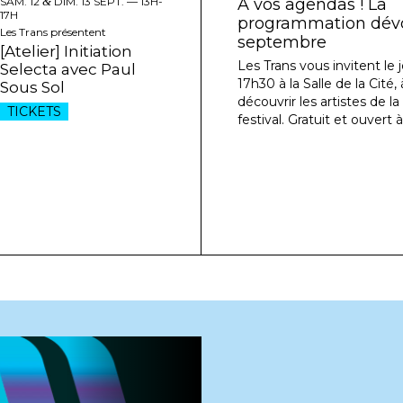
SAM. 12
&
DIM. 13 SEPT. —
13H-
À vos agendas ! La
17H
programmation dévoi
Les Trans présentent
septembre
[Atelier] Initiation
Les Trans vous invitent le j
Selecta avec Paul
17h30 à la Salle de la Cité
Sous Sol
découvrir les artistes de l
TICKETS
festival. Gratuit et ouvert à
[Podcast] Rep