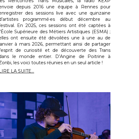
les Rencontres Trans Musicales, la radio KEXP
envoie depuis 2016 une équipe à Rennes pour
enregistrer des sessions live avec une quinzaine
d’artistes programmé·es début décembre au
festival. En 2025, ces sessions ont été captées à
l’École Supérieure des Métiers Artistiques (ESMA) ;
elles ont ensuite été dévoilées une à une au de
janvier à mars 2026, permettant ainsi de partager
l’esprit de curiosité et de découverte des Trans
dans le monde entier. D’Angine de Poitrine à
Zonbi, les voici toutes réunies en un seul article !
LIRE LA SUITE...