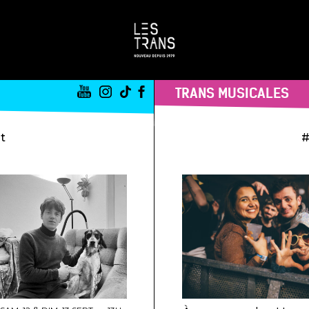
TRANS MUSICALES
st
#