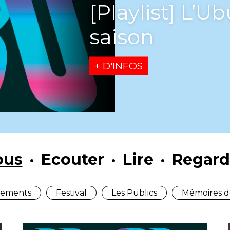
“musiques du
des étiquette
+ D'INFOS
ous
Ecouter
Lire
Regard
ements
Festival
Les Publics
Mémoires d