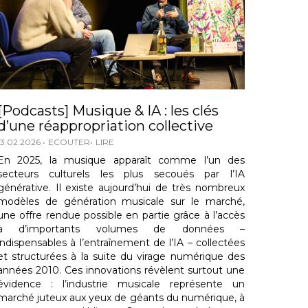
[Podcasts] Musique & IA : les clés
d’une réappropriation collective
13.02.2026
ECOUTER
LIRE
En 2025, la musique apparaît comme l’un des
secteurs culturels les plus secoués par l’IA
générative. Il existe aujourd’hui de très nombreux
modèles de génération musicale sur le marché,
une offre rendue possible en partie grâce à l’accès
à d’importants volumes de données –
indispensables à l’entraînement de l’IA – collectées
et structurées à la suite du virage numérique des
années 2010. Ces innovations révèlent surtout une
évidence : l’industrie musicale représente un
marché juteux aux yeux de géants du numérique, à