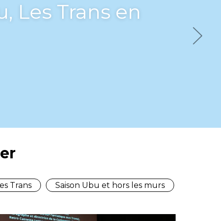
 monde” au-delà
s
Next
er
es Trans
Saison Ubu et hors les murs