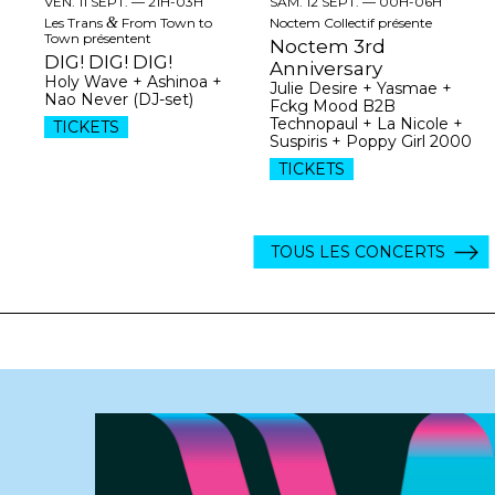
VEN. 11 SEPT. —
21H-03H
SAM. 12 SEPT. —
00H-06H
Les Trans
&
From Town to
Noctem Collectif présente
Town présentent
Noctem 3rd
DIG! DIG! DIG!
Anniversary
Holy Wave + Ashinoa +
Julie Desire + Yasmae +
Nao Never (DJ-set)
Fckg Mood B2B
Technopaul + La Nicole +
TICKETS
Suspiris + Poppy Girl 2000
TICKETS
TOUS LES CONCERTS