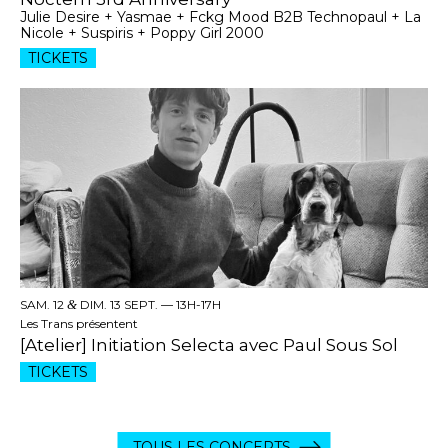
Julie Desire + Yasmae + Fckg Mood B2B Technopaul + La
Nicole + Suspiris + Poppy Girl 2000
TICKETS
SAM. 12
&
DIM. 13 SEPT. —
13H-17H
Les Trans présentent
[Atelier] Initiation Selecta avec Paul Sous Sol
TICKETS
TOUS LES CONCERTS