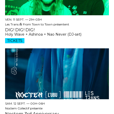
VEN. 11 SEPT. —
21H-03H
Les Trans
&
From Town to Town présentent
DIG! DIG! DIG!
Holy Wave + Ashinoa + Nao Never (DJ-set)
TICKETS
SAM. 12 SEPT. —
00H-06H
Noctem Collectif présente
Noctem 3rd Anniversary