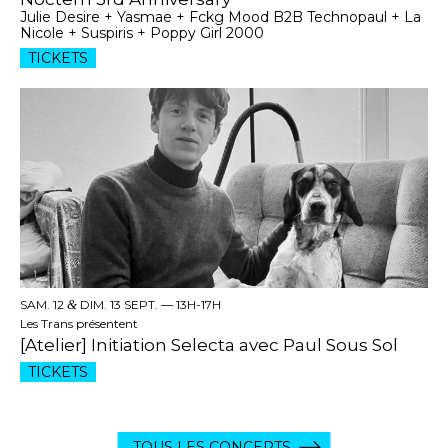
Julie Desire + Yasmae + Fckg Mood B2B Technopaul + La
Nicole + Suspiris + Poppy Girl 2000
TICKETS
SAM. 12
&
DIM. 13 SEPT. —
13H-17H
Les Trans présentent
[Atelier] Initiation Selecta avec Paul Sous Sol
TICKETS
TOUS LES CONCERTS