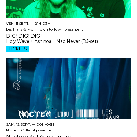
VEN. 11 SEPT. —
21H-03H
Les Trans
&
From Town to Town présentent
DIG! DIG! DIG!
Holy Wave + Ashinoa + Nao Never (DJ-set)
TICKETS
SAM. 12 SEPT. —
00H-06H
Noctem Collectif présente
Noctem 3rd Anniversary